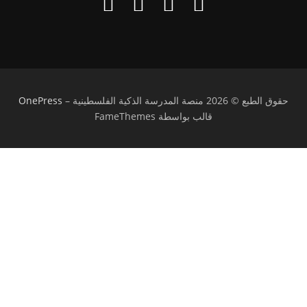
حقوق الطبع © 2026 منصة المدرسة الذكية الفلسطينية
–
OnePress
قالب بواسطة FameThemes
تسجيل الدخول
يجب أن تحتوي كلمة المرور على 8 أحرف على