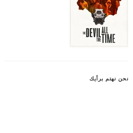
نحن نهتم برأيك