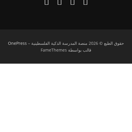
حقوق الطبع © 2026 منصة المدرسة الذكية الفلسطينية
–
OnePress
قالب بواسطة FameThemes
تسجيل الدخول
يجب أن تحتوي كلمة المرور على 8 أحرف على