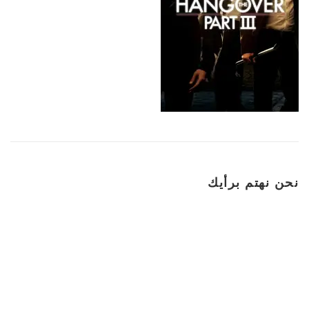
نحن نهتم برأيك