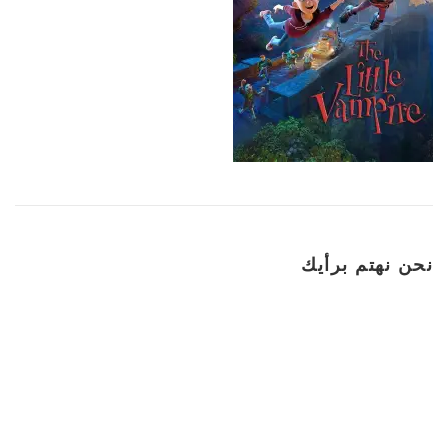
نحن نهتم برأيك