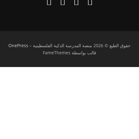
حقوق الطبع © 2026 منصة المدرسة الذكية الفلسطينية
–
OnePress
قالب بواسطة FameThemes
تسجيل الدخول
يجب أن تحتوي كلمة المرور على 8 أحرف على