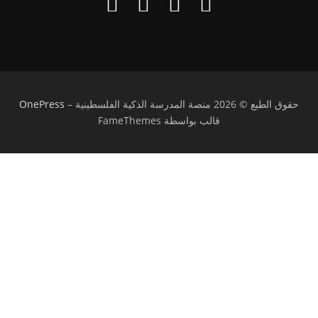
حقوق الطبع © 2026 منصة المدرسة الذكية الفلسطينية
–
OnePress
قالب بواسطة FameThemes
تسجيل الدخول
يجب أن تحتوي كلمة المرور على 8 أحرف على