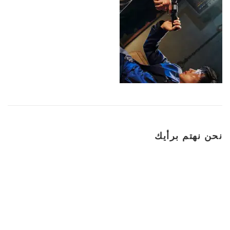
نحن نهتم برأيك