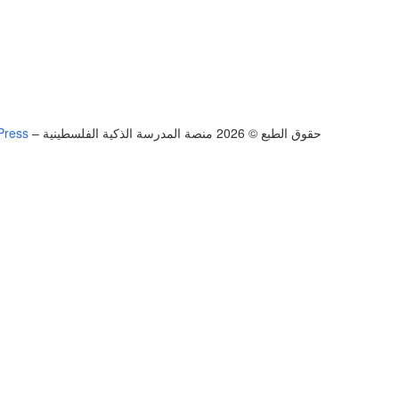
حقوق الطبع © 2026 منصة المدرسة الذكية الفلسطينية
–
Press
تسجيل الدخول
يجب أن تحتوي كلمة المرور على 8 أحرف على الأقل من الأرقام والحروف، وتحتوي على حرف كبير واحد على الأقل
أريد التسجيل كمدرب