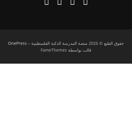
حقوق الطبع © 2026 منصة المدرسة الذكية الفلسطينية
–
OnePress
قالب بواسطة FameThemes
تسجيل الدخول
يجب أن تحتوي كلمة المرور على 8 أحرف على