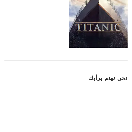
نحن نهتم برأيك