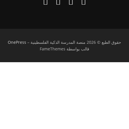
حقوق الطبع © 2026 منصة المدرسة الذكية الفلسطينية
–
OnePress
قالب بواسطة FameThemes
تسجيل الدخول
يجب أن تحتوي كلمة المرور على 8 أحرف على