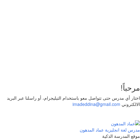
تذكر لي
تسجيل الدخول
التوقيع
استعادة كلمة المرور
إرسال رابط إعادة تعيين كلمة المرور
تم إرسال رابط إعادة تعيين كلمة المرور
إلى بريدك الإلكتروني
قريب
تم إرسال طلبك.
سنرسل لك بريدًا إلكترونيًا بمجرد الموافقة على طلبك.
اذهب
إلى الملف الشخصي
لا حساب؟
التوقيع
تسجيل الدخول
نسيت كلمة المرور؟
مرحباً!
اختار أي مدرس حتى تتواصل معو باستخدام التيليجرام، أو راسلنا عبر البريد
الالكتروني
imadeddina@gmail.com
مدرس لغة انجليزية
عماد المدهون
موقع المدرسة الذكية