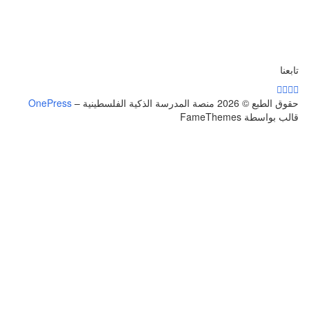
تابعنا
حقوق الطبع © 2026 منصة المدرسة الذكية الفلسطينية
–
OnePress
قالب بواسطة FameThemes
تسجيل الدخول
يجب أن تحتوي كلمة المرور على 8 أحرف على
الأقل من الأرقام والحروف، وتحتوي على حرف كبير واحد على الأقل
أريد التسجيل كمدرب