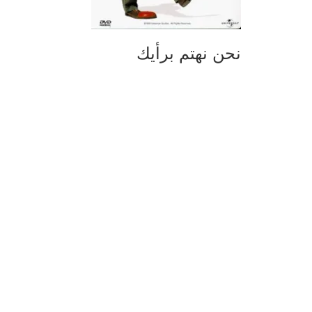
نحن نهتم برأيك