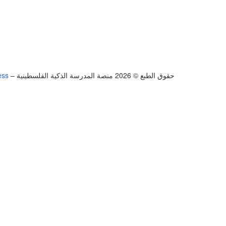
حقوق الطبع © 2026 منصة المدرسة الذكية الفلسطينية
–
ess
تسجيل الدخول
يجب أن تحتوي كلمة المرور على 8 أحرف على الأقل من الأرقام والحروف، وتحتوي على حرف كبير واحد على الأقل
أريد التسجيل كمدرب