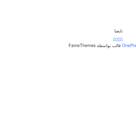
تابعنا
OnePr
قالب بواسطة FameThemes