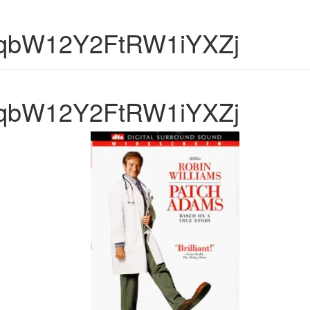
qbW12Y2FtRW1iYXZj
qbW12Y2FtRW1iYXZj